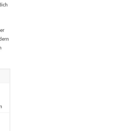
dich
er
dern
h
n