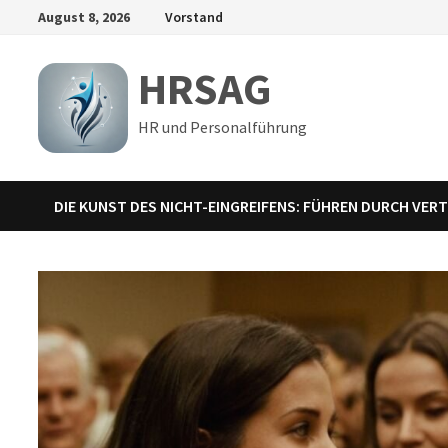
Zum
August 8, 2026
Vorstand
Inhalt
springen
HRSAG
HR und Personalführung
DIE KUNST DES NICHT-EINGREIFENS: FÜHREN DURCH VE