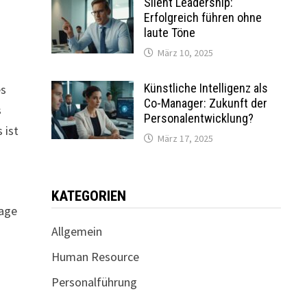
Silent Leadership:
Erfolgreich führen ohne
laute Töne
März 10, 2025
Künstliche Intelligenz als
es
Co-Manager: Zukunft der
s
Personalentwicklung?
 ist
März 17, 2025
u
KATEGORIEN
lage
Allgemein
Human Resource
Personalführung