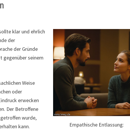
on
lte klar und ehrlich
ünde der
prache der Gründe
ekt gegenüber seinem
sachlichen Weise
achen oder
 Eindruck erwecken
n. Der Betroffene
 getroffen wurde,
Empathische Entlassung:
erhalten kann.