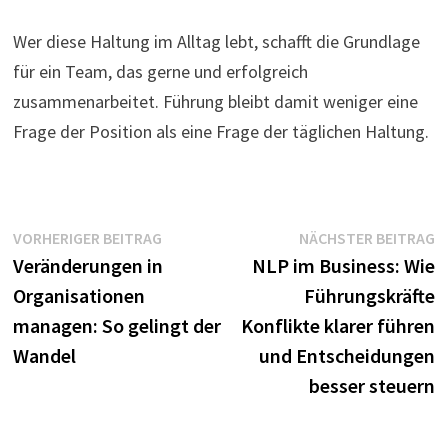
Wer diese Haltung im Alltag lebt, schafft die Grundlage
für ein Team, das gerne und erfolgreich
zusammenarbeitet. Führung bleibt damit weniger eine
Frage der Position als eine Frage der täglichen Haltung.
Beitragsnavigation
Vorheriger
N
VORHERIGER BEITRAG
NÄCHSTER BEITRAG
Beitrag:
B
Veränderungen in
NLP im Business: Wie
Organisationen
Führungskräfte
managen: So gelingt der
Konflikte klarer führen
Wandel
und Entscheidungen
besser steuern