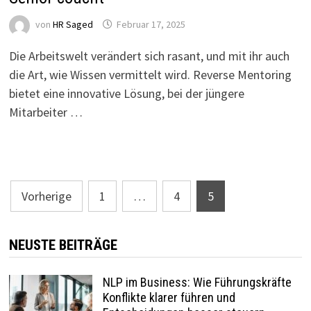
von
HR Saged
Februar 17, 2025
Die Arbeitswelt verändert sich rasant, und mit ihr auch
die Art, wie Wissen vermittelt wird. Reverse Mentoring
bietet eine innovative Lösung, bei der jüngere
Mitarbeiter …
Seitennummerierung
Vorherige
1
…
4
5
der
Beiträge
NEUSTE BEITRÄGE
NLP im Business: Wie Führungskräfte
Konflikte klarer führen und